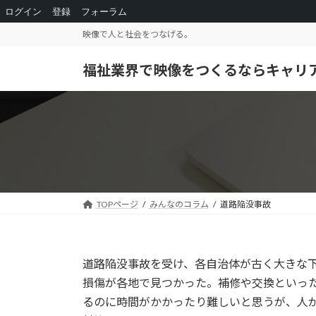
ログイン
登録
フォーラム
コ
ナ
映像で人と社会をつなげる。
ン
ビ
テ
ゲ
福祉業界で映像をつくるならキャリ
ン
ー
ツ
シ
へ
ョ
ス
ン
キ
に
ッ
移
プ
動
TOPページ
みんなのコラム
道路陥没事故
道路陥没事故を受け、各自治体が古く大きな
損傷が各地で見つかった。補修や交換といっ
るのに時間がかかったり難しいと思うが、人