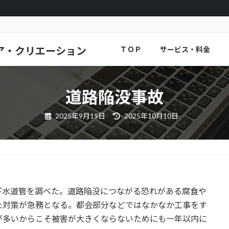
ア・クリエーション
ＴＯＰ
サービス・料金
道路陥没事故
最
2025年9月19日
2025年10月10日
終
更
新
日
時
:
下水道管を調べた。道路陥没につながる恐れがある腐食や
た対策が急務となる。都会部分などではなかなか工事をす
が多いからこそ被害が大きくならないためにも一年以内に