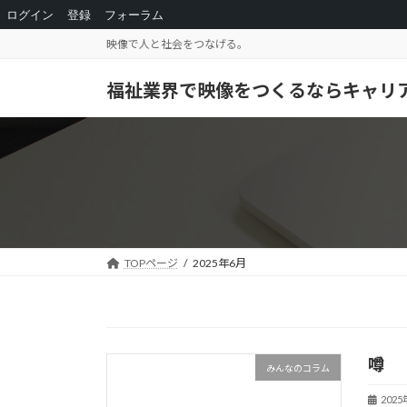
ログイン
登録
フォーラム
コ
ナ
映像で人と社会をつなげる。
ン
ビ
テ
ゲ
福祉業界で映像をつくるならキャリ
ン
ー
ツ
シ
へ
ョ
ス
ン
キ
に
ッ
移
プ
動
TOPページ
2025年6月
噂
みんなのコラム
202