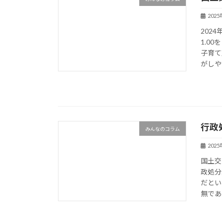
202
202
1.0
子育て
がしや
行政
みんなのコラム
202
国土交
政処分
だとい
無であ