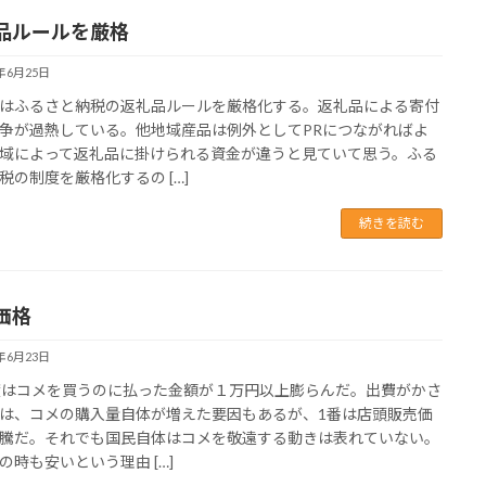
品ルールを厳格
5年6月25日
はふるさと納税の返礼品ルールを厳格化する。返礼品による寄付
争が過熱している。他地域産品は例外としてPRにつながればよ
域によって返礼品に掛けられる資金が違うと見ていて思う。ふる
税の制度を厳格化するの […]
続きを読む
価格
5年6月23日
度はコメを買うのに払った金額が１万円以上膨らんだ。出費がかさ
は、コメの購入量自体が増えた要因もあるが、1番は店頭販売価
騰だ。それでも国民自体はコメを敬遠する動きは表れていない。
の時も安いという理由 […]