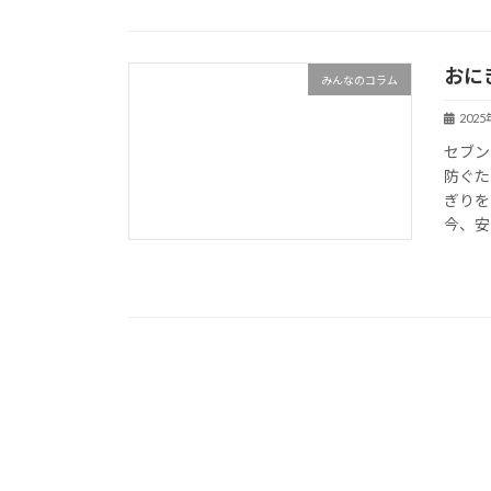
おに
みんなのコラム
202
セブン
防ぐた
ぎりを
今、安