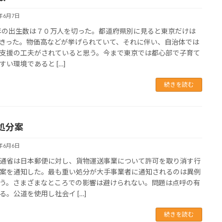
5年6月7日
4年の出生数は７０万人を切った。都道府県別に見ると東京だけは
0をきった。物価高などが挙げられていて、それに伴い、自治体では
支援の工夫がされていると思う。今まで東京では都心部で子育て
すい環境であると […]
続きを読む
処分案
5年6月6日
通省は日本郵便に対し、貨物運送事業について許可を取り消す行
案を通知した。最も重い処分が大手事業者に通知されるのは異例
う。さまざまなところでの影響は避けられない。問題は点呼の有
る。公道を使用し社会イ […]
続きを読む