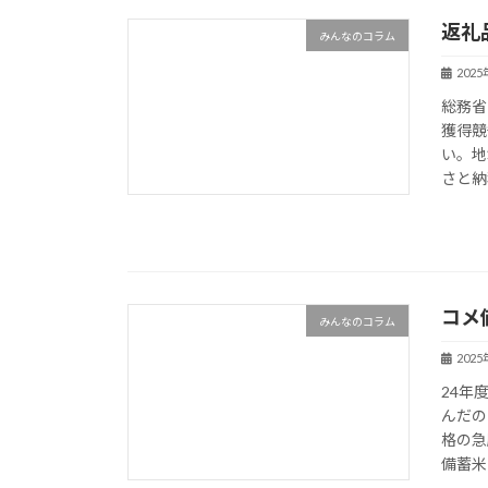
返礼
みんなのコラム
202
総務省
獲得競
い。地
さと納
コメ
みんなのコラム
202
24年
んだの
格の急
備蓄米