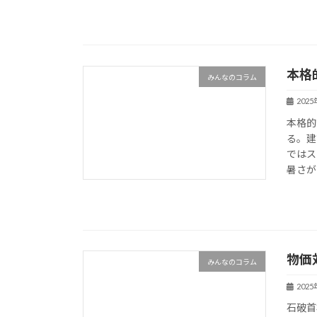
本格
みんなのコラム
202
本格的
る。建
ではス
暑さが
物価
みんなのコラム
202
石破首