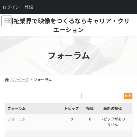
ログイン
登録
コ
ナ
福祉業界で映像をつくるならキャリア・クリ
ン
ビ
エーション
テ
ゲ
ン
ー
ツ
シ
へ
ョ
フォーラム
ス
ン
キ
に
ッ
移
プ
動
TOPページ
フォーラム
フォーラム
トピック
投稿
最新の投稿
フォーラム
0
0
トピックがあり
ません