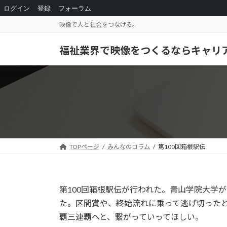
ログイン
登録
フォーラム
コ
ナ
映像で人と社会をつなげる。
ン
ビ
テ
ゲ
福祉業界で映像をつくるならキャリ
ン
ー
ツ
シ
へ
ョ
ス
ン
キ
に
ッ
移
プ
動
TOPページ
みんなのコラム
第100回箱根駅伝
第100回箱根駅伝が行われた。青山学院大学
た。区間賞や、終始流れに乗って逃げ切った
覇三連覇へと、繋がっていってほしい。