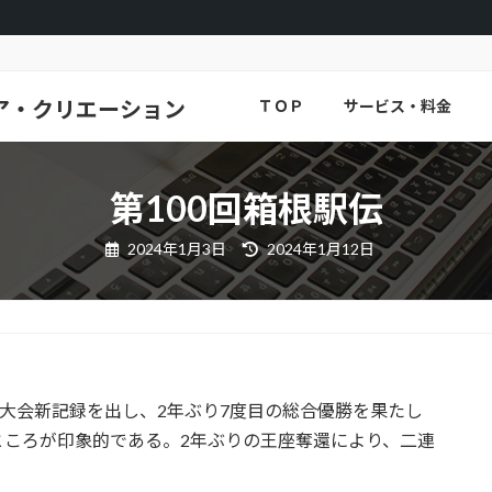
ア・クリエーション
ＴＯＰ
サービス・料金
第100回箱根駅伝
最
2024年1月3日
2024年1月12日
終
更
新
日
時
:
が大会新記録を出し、2年ぶり7度目の総合優勝を果たし
ところが印象的である。2年ぶりの王座奪還により、二連