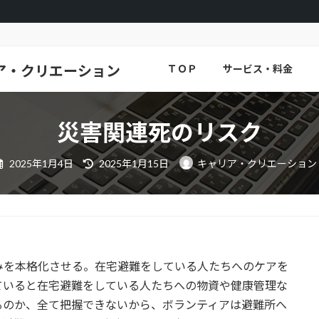
ア・クリエーション
ＴＯＰ
サービス・料金
災害関連死のリスク
最
2025年1月4日
2025年1月15日
キャリア・クリエーション
終
更
新
日
時
:
みを本格化させる。在宅避難をしている人たちへのケアを
ていると在宅避難をしている人たちへの物資や健康管理な
るのか、全て把握できないから、ボランティアは避難所へ