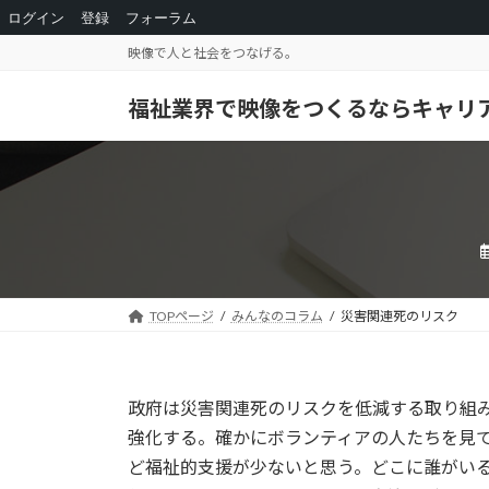
ログイン
登録
フォーラム
コ
ナ
映像で人と社会をつなげる。
ン
ビ
テ
ゲ
福祉業界で映像をつくるならキャリ
ン
ー
ツ
シ
へ
ョ
ス
ン
キ
に
ッ
移
プ
動
TOPページ
みんなのコラム
災害関連死のリスク
政府は災害関連死のリスクを低減する取り組
強化する。確かにボランティアの人たちを見
ど福祉的支援が少ないと思う。どこに誰がい