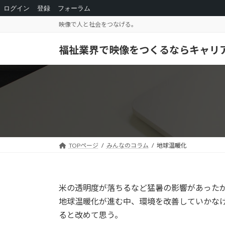
ログイン
登録
フォーラム
コ
ナ
映像で人と社会をつなげる。
ン
ビ
テ
ゲ
福祉業界で映像をつくるならキャリ
ン
ー
ツ
シ
へ
ョ
ス
ン
キ
に
ッ
移
プ
動
TOPページ
みんなのコラム
地球温暖化
米の透明度が落ちるなど猛暑の影響があった
地球温暖化が進む中、環境を改善していかな
ると改めて思う。