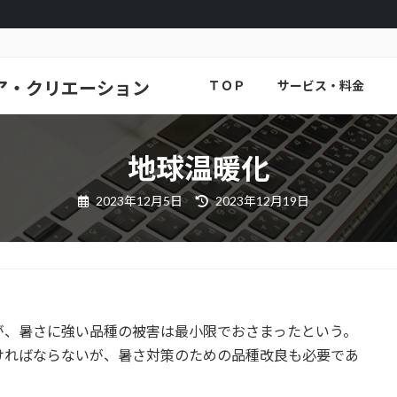
ア・クリエーション
ＴＯＰ
サービス・料金
地球温暖化
最
2023年12月5日
2023年12月19日
終
更
新
日
時
:
が、暑さに強い品種の被害は最小限でおさまったという。
ければならないが、暑さ対策のための品種改良も必要であ