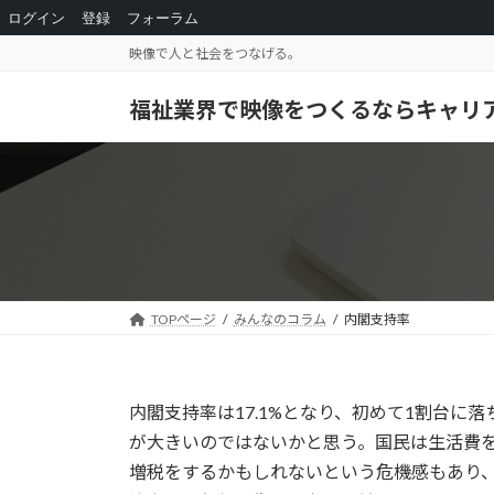
ログイン
登録
フォーラム
コ
ナ
映像で人と社会をつなげる。
ン
ビ
テ
ゲ
福祉業界で映像をつくるならキャリ
ン
ー
ツ
シ
へ
ョ
ス
ン
キ
に
ッ
移
プ
動
TOPページ
みんなのコラム
内閣支持率
内閣支持率は17.1%となり、初めて1割台
が大きいのではないかと思う。国民は生活費
増税をするかもしれないという危機感もあり