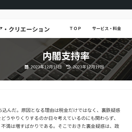
ア・クリエーション
ＴＯＰ
サービス・料金
内閣支持率
最
2023年12月15日
2023年12月19日
終
更
新
日
時
:
に落ち込んだ。原因となる理由は税金だけではなく、裏鉄疑惑
をどうやりくりするのか日々考えているのにも関わらず、
、不満は増すばかりである。そこでおきた裏金疑惑は、政