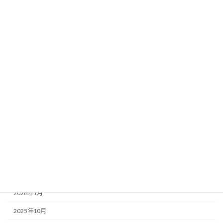
行政処分案
みんなのコラム
2025年9月9日
カテゴリー
お知らせ・みんなのコラム News & Column
ここつぶ
みんなのコラム
福祉ネタ
アーカイブ
2026年1月
2025年10月