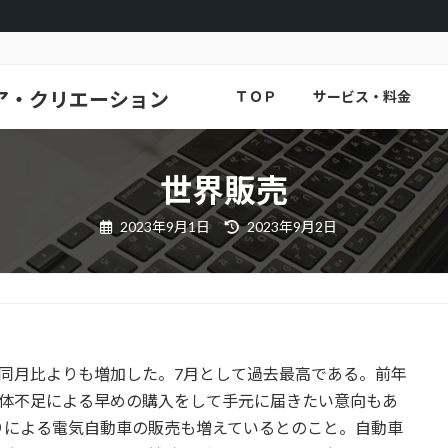
ア・クリエーション
ＴＯＰ
サービス・料金
世界販売
最
2023年9月1日
2023年9月2日
終
更
新
日
時
:
同月比よりも増加した。7月として過去最高である。前年
導体不足による早めの購入をして手元に届きたい意向もあ
りによる電気自動車の販売も増えているとのこと。自動車