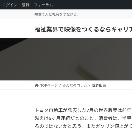
ログイン
登録
フォーラム
コ
ナ
映像で人と社会をつなげる。
ン
ビ
テ
ゲ
福祉業界で映像をつくるならキャリ
ン
ー
ツ
シ
へ
ョ
ス
ン
キ
に
ッ
移
プ
動
TOPページ
みんなのコラム
世界販売
トヨタ自動車が発表した7月の世界販売は前年
越えは6ヶ月連続だとのこと。消費者は、半
るのではないかと思う。またガソリン値上が