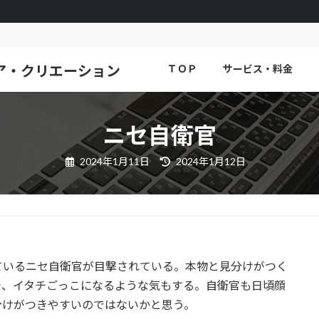
ア・クリエーション
ＴＯＰ
サービス・料金
ニセ自衛官
最
2024年1月11日
2024年1月12日
終
更
新
日
時
:
ているニセ自衛官が目撃されている。本物と見分けがつく
今、イタチごっこになるような気もする。自衛官も日頃顔
分けがつきやすいのではないかと思う。