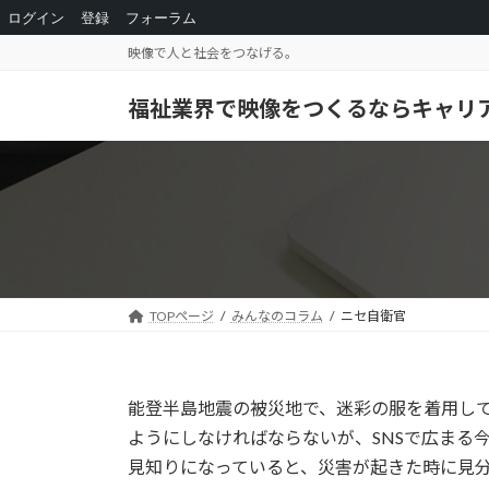
ログイン
登録
フォーラム
コ
ナ
映像で人と社会をつなげる。
ン
ビ
テ
ゲ
福祉業界で映像をつくるならキャリ
ン
ー
ツ
シ
へ
ョ
ス
ン
キ
に
ッ
移
プ
動
TOPページ
みんなのコラム
ニセ自衛官
能登半島地震の被災地で、迷彩の服を着用し
ようにしなければならないが、SNSで広まる
見知りになっていると、災害が起きた時に見