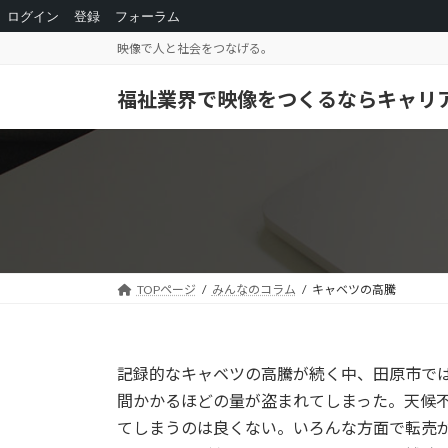
ログイン
登録
フォーラム
コ
ナ
映像で人と社会をつなげる。
ン
ビ
テ
ゲ
福祉業界で映像をつくるならキャリ
ン
ー
ツ
シ
へ
ョ
ス
ン
キ
に
ッ
移
プ
動
TOPページ
みんなのコラム
キャベツの高騰
記録的なキャベツの高騰が続く中、田原市では
間かかるほどの量が盗まれてしまった。天候
てしまうのは良くない。いろんな方面で転売