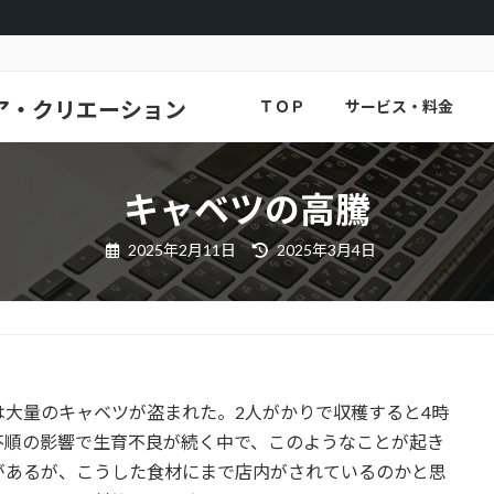
ア・クリエーション
ＴＯＰ
サービス・料金
キャベツの高騰
最
2025年2月11日
2025年3月4日
終
更
新
日
時
:
大量のキャベツが盗まれた。2人がかりで収穫すると4時
不順の影響で生育不良が続く中で、このようなことが起き
があるが、こうした食材にまで店内がされているのかと思